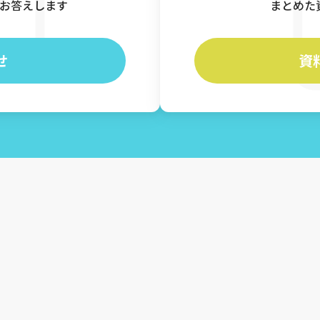
お答えします
まとめた
せ
資