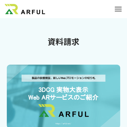
業界別の活用方法
資
料
請
求
360°VR
料金
よくあるご質問
お知らせ
ブログ
3DCGのサイト制作はこちら