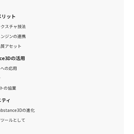
のメリット
テクスチャ技法
エンジンの連携
品質アセット
ce3Dの活用
トへの応用
ン
ストの協業
ニティ
stance3Dの進化
育ツールとして