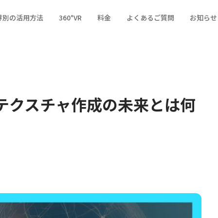
界別の活用方法
360°VR
料金
よくあるご質問
お知らせ
ーカー業界
広告・イベント業界
通販業界
変えるテクスチャ作成の未来とは何