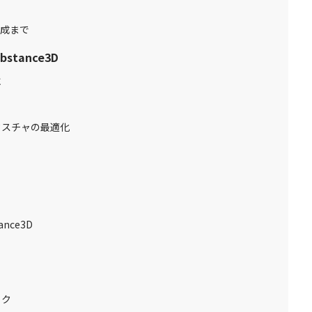
完成まで
tance3D
に
用
テクスチャの最適化
nce3D
る
ック