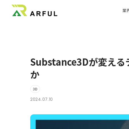
業
機器メ
業界別の活用方法
360°VR
Substance3Dが
料金
か
よくあるご質問
お知らせ
3D
2024.07.10
ブログ
3DCGのサイト制作はこちら