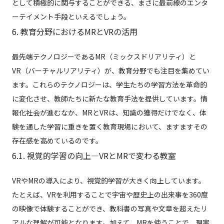
として積極的に関与することができる、まさに最前線のエンタ
ーテイメント手段といえるでしょう。
6. 教育分野におけるMRとVRの活用
最先端テクノロジーであるMR（ミックスドリアリティ）と
VR（バーチャルリアリティ）が、教育分野でも注目を集めてい
ます。これらのテクノロジーは、学生たちの学習方法を革命的
に変化させ、教師たちに新たな教育手法を提供しています。情
報化社会が進むなか、MRとVRは、知識の獲得だけでなく、体
験を通した学習に重きを置く教育現場において、ますますその
存在感を高めているのです。
6.1. 視覚的学習の向上—VRとMRで変わる教室
VRやMRの導入により、視覚的学習が大きく向上しています。
たとえば、VRを利用することで宇宙や歴史上の出来事を360度
の映像で体験することができ、教科書の写真や文章を超えたリ
アルな理解が可能となります。加えて、MRを使うことで、現実