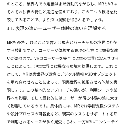
のところ、業界内での定義はまだ流動的ながらも、MRとVRは
それぞれ独自の特性と用途を備えており、この二つの技術を比
較してみることで、より深い洞察を得られるでしょう。
3.1. 表現の違い—ユーザー体験の違いを理解する
MRもVRも、ひとことで言えば現実とバーチャルの境界に介在
する技術ですが、ユーザーが体験する表現の仕方には顕著な違
いがあります。VRはユーザーを完全に架空の世界に没入させる
ことによって、現実世界とは異なる環境を提供します。これに
対して、MRは実世界の環境にデジタル情報や3Dオブジェクト
を重ね合わせることによって、現実世界を拡張させる体験を実
現します。この基本的なアプローチの違いが、利用シーンや業
界への影響、そして最終的にはユーザーが得る体験の質に大き
く影響しているのです。具体的には、MRでは手術支援システム
や設計プロセスの可視化など、現実のタスクをサポートする形
で利用されるケースが多く見受けられ、一方VRはエンターテイ