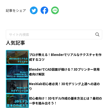
記事をシェア
人気記事
プロが教える！Blenderでリアルなテクスチャを作
成するコツ
BlenderでCAD図面が描ける？3Dプリンター使用
者向け解説
Meshlab初心者必見！3Dモデリング上達への道の
り
初心者向け！3Dモデル作成の基本方法とは？最初の
一歩を踏み出そう！