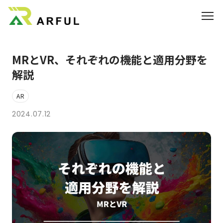
MRとVR、それぞれの機能と適用分野を
業界別の活用方法
解説
360°VR
AR
料金
2024.07.12
よくあるご質問
お知らせ
ブログ
3DCGのサイト制作はこちら