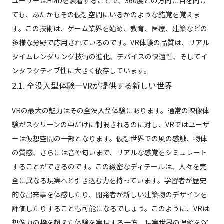
ユーザーはHMDを装着することで、360度どの方向に目を向け
ても、あたかもその仮想空間にいるかのような錯覚を覚えま
す。この技術は、ゲーム業界を始め、教育、医療、建築などの
多様な分野で応用されているのです。VR体験の品質は、リアル
タイムレンダリング技術の進化、デバイスの快適性、そしてイ
ンタラクティブ性に大きく依存しています。
2.1. 全没入型体験—VRが提供する新しい世界
VRの最大の魅力はその全没入型体験にあります。通常の映像体
験がスクリーンの中だけに制限されるのに対し、VRではユーザ
ーは仮想空間の一部となります。仮想世界での風の感触、物体
の質感、さらには音や匂いまで、リアルな感覚をシミュレート
することができるのです。この緻密なディテールは、人々を完
全に異なる現実へと引き込む力を持っています。学習者が歴史
的な出来事を体感したり、開発者が新しい建築物のデザインを
評価したりすることも可能になるでしょう。このように、VRは
想像力の枠を超えた体験を実現する一方、現実世界の理解を深