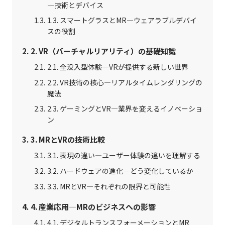
—技術とデバイス
1.3. スマートグラスとMR—ウェアラブルデバイ
スの役割
2. VR（バーチャルリアリティ）の基礎知識
2.1. 全没入型体験—VRが提供する新しい世界
2.2. VR技術の核心—リアルタイムレンダリングの
魔法
2.3. ゲーミングとVR—業界を変えるイノベーショ
ン
3. MRとVRの技術比較
3.1. 表現の違い—ユーザー体験の違いを理解する
3.2. ハードウェアの進化—どう変化しているか
3.3. MRとVR—それぞれの限界と可能性
4. 産業応用—MRのビジネスへの影響
4.1. デジタルトランスフォーメーションとMR