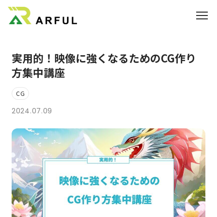
実用的！映像に強くなるためのCG作り
業界別の活用方法
方集中講座
360°VR
CG
料金
2024.07.09
よくあるご質問
お知らせ
ブログ
3DCGのサイト制作はこちら