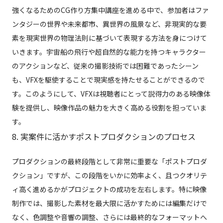
強くなるためのCG作り方集中講座を進める中で、参加者はファ
ンタジーの世界や未来都市、異世界の風景など、非現実的な要
素を現実世界の物理法則に基づいて表現する方法を身につけて
いきます。宇宙船の飛行や超自然的な能力を持つキャラクター
のアクションなど、従来の撮影技術では困難であったシーン
も、VFXを駆使することで現実感を持たせることができるので
す。このようにして、VFXは視聴者にとって説得力のある映像体
験を提供し、映像作品の魅力を大きく高める役割を担っていま
す。
8. 実案件に活かすポストプロダクションのプロセス
プロダクションの最終段階として非常に重要な「ポストプロダ
クション」ですが、この段階をいかに効率よく、且つクオリテ
ィ高く進めるかがプロジェクトの成功を左右します。特に映像
制作では、撮影した素材を最大限に活かすためには編集だけで
なく、色調整や音響の調整、さらには最終的なフォーマットへ