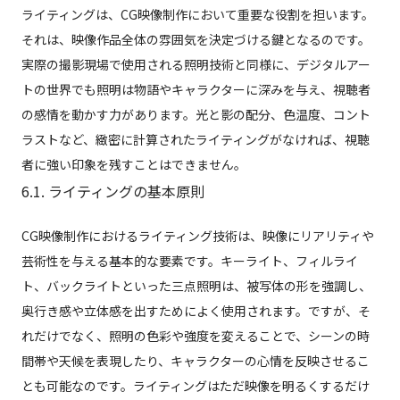
ライティングは、CG映像制作において重要な役割を担います。
それは、映像作品全体の雰囲気を決定づける鍵となるのです。
実際の撮影現場で使用される照明技術と同様に、デジタルアー
トの世界でも照明は物語やキャラクターに深みを与え、視聴者
の感情を動かす力があります。光と影の配分、色温度、コント
ラストなど、緻密に計算されたライティングがなければ、視聴
者に強い印象を残すことはできません。
6.1. ライティングの基本原則
CG映像制作におけるライティング技術は、映像にリアリティや
芸術性を与える基本的な要素です。キーライト、フィルライ
ト、バックライトといった三点照明は、被写体の形を強調し、
奥行き感や立体感を出すためによく使用されます。ですが、そ
れだけでなく、照明の色彩や強度を変えることで、シーンの時
間帯や天候を表現したり、キャラクターの心情を反映させるこ
とも可能なのです。ライティングはただ映像を明るくするだけ