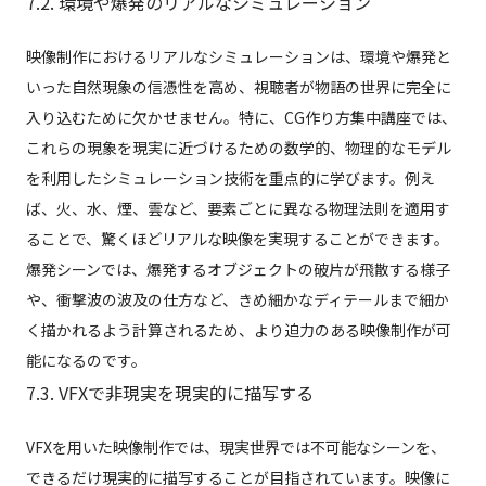
7.2. 環境や爆発のリアルなシミュレーション
映像制作におけるリアルなシミュレーションは、環境や爆発と
いった自然現象の信憑性を高め、視聴者が物語の世界に完全に
入り込むために欠かせません。特に、CG作り方集中講座では、
これらの現象を現実に近づけるための数学的、物理的なモデル
を利用したシミュレーション技術を重点的に学びます。例え
ば、火、水、煙、雲など、要素ごとに異なる物理法則を適用す
ることで、驚くほどリアルな映像を実現することができます。
爆発シーンでは、爆発するオブジェクトの破片が飛散する様子
や、衝撃波の波及の仕方など、きめ細かなディテールまで細か
く描かれるよう計算されるため、より迫力のある映像制作が可
能になるのです。
7.3. VFXで非現実を現実的に描写する
VFXを用いた映像制作では、現実世界では不可能なシーンを、
できるだけ現実的に描写することが目指されています。映像に