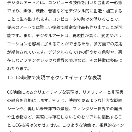
デジタルアートとは、コンピュータ技術を用いた芸術の一形態
であり、画像、映像、音響などをデジタル的に創造・加工する
ことで生み出されます。コンピュータの助けを借りることで、
従来のアートでは難しい複雑で緻密な作品も作り出すことが可
能です。また、デジタルアートは、再現性が高く、変更やバリ
エーションを容易に加えることができるため、多方面での応用
が期待されています。デジタルならではの鮮やかな色彩や、実
在しないファンタジックな世界の表現など、その特徴は多岐に
わたります。
1.2. CG映像で実現するクリエイティブな表現
CG映像によるクリエイティブな表現は、リアリティーと非現実
の融合を可能にします。例えば、映画で見るような壮大な戦闘
シーンや、美しい未来都市の景観、ファンタジー世界での魔法
や生き物など、実際には存在しないものをリアルに描出するこ
とにCG技術は欠かせません。このような映像は、視覚的なイン