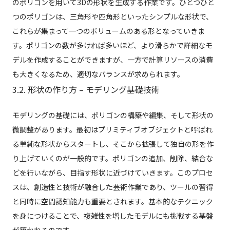
のポリゴンを用いて3Dの形状を生成する作業です。ひとつひと
つのポリゴンは、三角形や四角形といったシンプルな形状で、
これらが集まって一つのボリュームのある形となっていきま
す。ポリゴンの数が多ければ多いほど、より滑らかで詳細なモ
デルを作成することができますが、一方で計算リソースの消費
も大きくなるため、適切なバランスが求められます。
3.2. 形状の作り方 – モデリング基礎技術
モデリングの基礎には、ポリゴンの構築や編集、そして形状の
微調整があります。最初はプリミティブオブジェクトと呼ばれ
る単純な形状からスタートし、そこから拡張して独自の形を作
り上げていくのが一般的です。ポリゴンの追加、削除、結合な
どを行いながら、目指す形状に近づけていきます。このプロセ
スは、創造性と技術が融合した芸術作業であり、ツールの習得
と同時に空間認知能力も重要とされます。基本的なテクニック
を身につけることで、複雑性を増したモデルにも挑戦する基盤