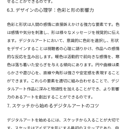
せることができるのです。
6.3. デザインの心理学：色彩と形の影響力
色彩と形状は人間の感情に直接訴えかける強力な要素です。色
は感情や気分を刺激し、形は様々なメッセージを視覚的に伝え
ます。デジタルアートにおいて、意識的に色彩を選択し、形状
をデザインすることは視聴者の心理に語りかけ、作品への感情
的な反応を生み出します。暖色は活動的で前向きな感情を、寒
色は落ち着いた安らぎを与える傾向にあります。円や曲線は柔
らかさや遊び心を、直線や角形は強さや安定感を表現すること
ができます。これらの要素を適切に組み合わせることで、デジ
タルアート作品に深みと物語性を加えることができ、より影響
力のあるアートを創出することができるのです。
7. スケッチから始めるデジタルアートのコツ
デジタルアートを始めるには、スケッチから入ることが大切で
す。スケッチはアイデアを形にする最初のステップであり、自