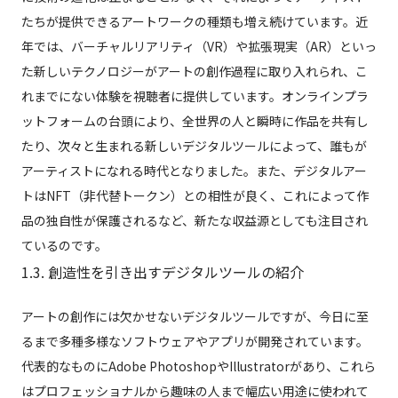
たちが提供できるアートワークの種類も増え続けています。近
年では、バーチャルリアリティ（VR）や拡張現実（AR）といっ
た新しいテクノロジーがアートの創作過程に取り入れられ、こ
れまでにない体験を視聴者に提供しています。オンラインプラ
ットフォームの台頭により、全世界の人と瞬時に作品を共有し
たり、次々と生まれる新しいデジタルツールによって、誰もが
アーティストになれる時代となりました。また、デジタルアー
トはNFT（非代替トークン）との相性が良く、これによって作
品の独自性が保護されるなど、新たな収益源としても注目され
ているのです。
1.3. 創造性を引き出すデジタルツールの紹介
アートの創作には欠かせないデジタルツールですが、今日に至
るまで多種多様なソフトウェアやアプリが開発されています。
代表的なものにAdobe PhotoshopやIllustratorがあり、これら
はプロフェッショナルから趣味の人まで幅広い用途に使われて