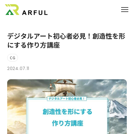
デジタルアート初心者必見！創造性を形
業界別の活用方法
にする作り方講座
360°VR
CG
料金
2024.07.11
よくあるご質問
お知らせ
ブログ
3DCGのサイト制作はこちら