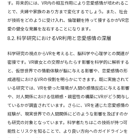
す。将来的には、VR内の相互作用により恋愛感情が培われるこ
とで、夫婦や家族のあり方まで変化するでしょう。また、社会
が技術をどのように受け入れ、倫理観を持って接するかがVR恋
愛の健全な発展を左右することになります。
8.2. 科学研究におけるVR利用と恋愛感情の深層
科学研究の視点からVRを考えると、脳科学や心理学との関連が
密接です。VR彼女との交際がもたらす影響を科学的に解析する
と、仮想世界での情動体験が脳に与える影響や、恋愛感情の形
成過程におけるVRの役割を明らかにできます。既に実施されて
いる研究では、VRを使った環境が人間の感情反応に与える影響
や、対人関係における信頼感・親密性の構築にVRがどう関与し
ているかが調査されています。さらに、VRを通じた恋愛感情の
経験が、現実世界での人間関係にどのような影響を及ぼすのか
も研究の対象となっています。科学者たちはこの技術が持つ可
能性とリスクを知ることで、より良い方向へのガイドラインを