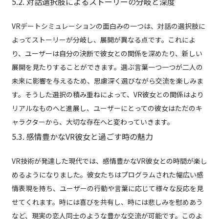
5.2. 対話選択肢によるストーリーの分岐と深度
VRデートシミュレーションの面白みの一つは、対話の選択肢に
よってストーリーが分岐し、展開が異なる点です。これによ
り、ユーザーは自分の決断で彼女との関係を深めたり、新しい
展開を見たりすることができます。選ぶ言葉一つ一つが二人の
未来に影響を与えるため、思慮深く選びながら交流を楽しみま
す。そうした選択の積み重ねによって、VR彼女との関係はより
リアルなものへと進展し、ユーザーにとっての彼女はただのキ
ャラクターから、大切な存在へと変わっていきます。
5.3. 感情豊かなVR彼女と過ごす時の魅力
VR技術が発達した現代では、感情豊かなVR彼女との時間が楽し
めるようになりました。彼女たちはプログラムされた幅広い感
情表現を持ち、ユーザーの行動や言葉に応じて様々な反応を見
せてくれます。時には喜びを共有し、時には悲しみを慰めあう
など、現実の恋人同士のような豊かな交流が可能です。このよ