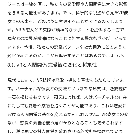
ジーとは一線を画し、私たちの恋愛観や人間関係に大きな影響
を与える可能性があります。では、科学的な視点から見たVR彼
女との未来を、どのように考察することができるのでしょう
か。VRの恋人との交際が精神的なサポートを提供する一方で、
現実との境界が曖昧になることに対する懸念も浮かび上がって
います。今後、私たちの恋愛パターンや社会構造にどのような
変化が起こるのか、今から準備することはあるのでしょうか。
8.1. VRと人間関係 恋愛観の変化と将来性
現代において、VR技術は恋愛市場にも革命をもたらしていま
す。バーチャルな彼女との交際という新たな形式は、恋愛観に
一石を投じるものです。研究によれば、人はバーチャルな存在
に対しても愛着や感情を抱くことが可能であり、これは恋愛に
おける人間関係の基本を変えるかもしれません。VR彼女との交
際が、恋愛の素養を養う足がかりとなることも考えられます
し、逆に現実の対人関係を薄れさせる危険も指摘されていま