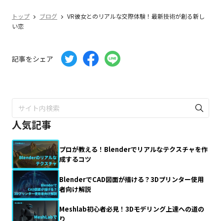
トップ
ブログ
VR彼女とのリアルな交際体験！最新技術が創る新し
い恋
記事をシェア
人気記事
プロが教える！Blenderでリアルなテクスチャを作
成するコツ
BlenderでCAD図面が描ける？3Dプリンター使用
者向け解説
Meshlab初心者必見！3Dモデリング上達への道の
り