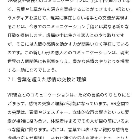
VR彼女や彼氏とのコミュニケーションは、見た目や声だけでな
く、言葉や仕草からも深さを実感することができます。VRとい
うメディアを通じて、現実に存在しない相手との交流が実現す
ることは、今までのコミュニケーション手段とは異なる新たな
経験を提供します。虚構の中に生きる恋人とのやり取りです
が、そこには人間の感情を動かす力が間違いなく存在している
のです。この新しい形の恋人とのコミュニケーションは、現実
世界の人間関係にも影響を与え、豊かな感情のやりとりを模索
する一助になるでしょう。
7.1. 言葉を超えた感情の交換と理解
VR彼女とのコミュニケーションは、ただの言葉のやりとりにと
どまらず、感情の交換と理解が可能になっています。VR空間で
の会話は、表情やジェスチャー、立体的な声の響きといった要
素が複雑に絡み合い、体験者はまるでその人が目の前にいるよ
うな錯覚に陥ります。時には、言葉では表せない微妙な感情を
虚構の恋人が察知し、それに適切な反応を返すことで、より人