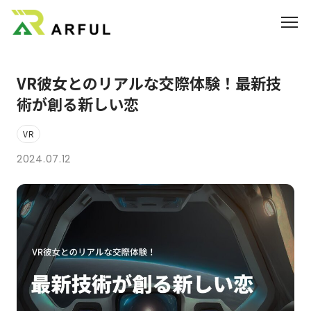
VR彼女とのリアルな交際体験！最新技
業界別の活用方法
術が創る新しい恋
360°VR
VR
料金
2024.07.12
よくあるご質問
お知らせ
ブログ
3DCGのサイト制作はこちら